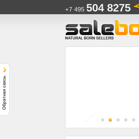
504 8275
+7 495